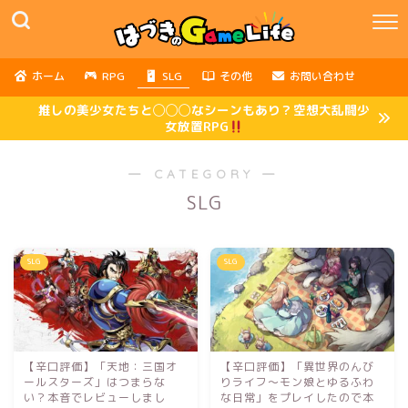
ホーム
RPG
SLG
その他
お問い合わせ
推しの美少女たちと◯◯◯なシーンもあり？空想大乱闘少
女放置RPG
― CATEGORY ―
SLG
SLG
SLG
【辛口評価】「天地：三国オ
【辛口評価】「異世界のんび
ールスターズ」はつまらな
りライフ～モン娘とゆるふわ
い？本音でレビューしまし
な日常」をプレイしたので本