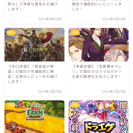
度なしで率直な意見をお届け
意見で徹底的にレビューしま
します！
した！
2024年3月29日
2024年3月24日
SLG
SLG
【辛口評価】「新信長の野
【率直評価】「恋愛幕末カレ
望」の面白さを徹底的に検
シ」の面白さはどうなのか？
証！正直なレビューをお届け
正直な感想をお伝えします！
します！
2024年2月25日
2024年2月25日
SLG
SLG