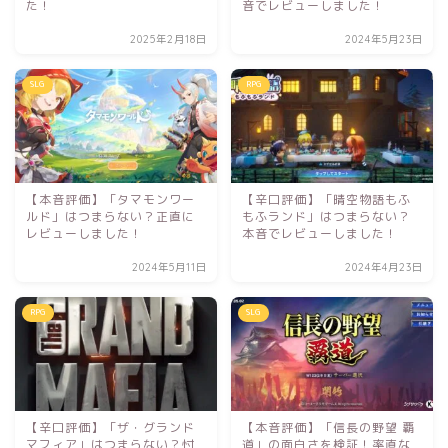
た！
音でレビューしました！
2025年2月18日
2024年5月23日
SLG
RPG
【本音評価】「タマモンワー
【辛口評価】「晴空物語もふ
ルド」はつまらない？正直に
もふランド」はつまらない？
レビューしました！
本音でレビューしました！
2024年5月11日
2024年4月23日
RPG
SLG
【辛口評価】「ザ・グランド
【本音評価】「信長の野望 覇
マフィア」はつまらない？忖
道」の面白さを検証！率直な