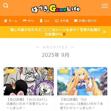
ホーム
RPG
SLG
その他
お問い合わせ
推しの美少女たちと◯◯◯なシーンもあり？空想大乱闘少
女放置RPG
― ARCHIVES ―
2025年 9月
未分類
未分類
【辛口評価】「ACECRAFT」
【辛口評価】「OZ
は面白いのか？本音でレビュ
Re:write」は面白いのか？本
ーしました！
音でレビューしました！