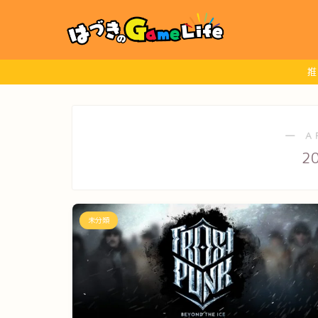
推
― A
2
未分類