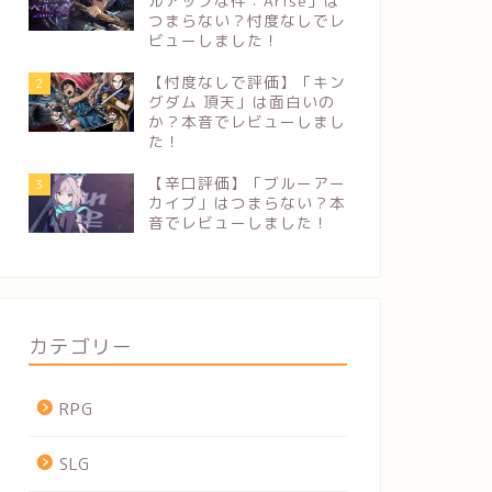
ルアップな件：Arise」は
つまらない？忖度なしでレ
ビューしました！
【忖度なしで評価】「キン
2
グダム 頂天」は面白いの
か？本音でレビューしまし
た！
【辛口評価】「ブルーアー
3
カイブ」はつまらない？本
音でレビューしました！
カテゴリー
RPG
SLG