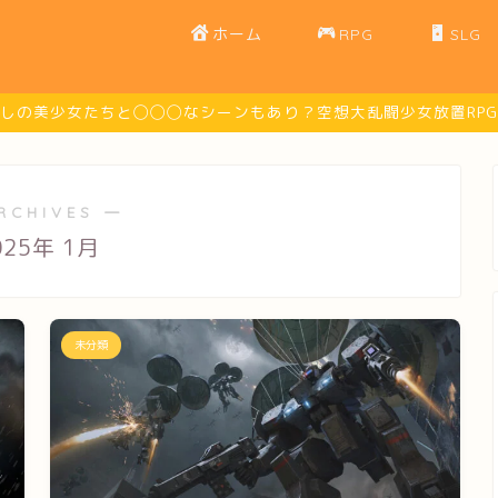
ホーム
RPG
SLG
しの美少女たちと◯◯◯なシーンもあり？空想大乱闘少女放置RPG
RCHIVES ―
025年 1月
未分類