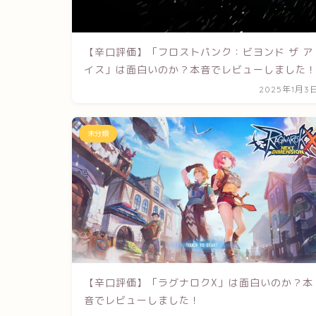
【辛口評価】「フロストパンク：ビヨンド ザ ア
イス」は面白いのか？本音でレビューしました
2025年1月3
未分類
【辛口評価】「ラグナロクX」は面白いのか？本
音でレビューしました！