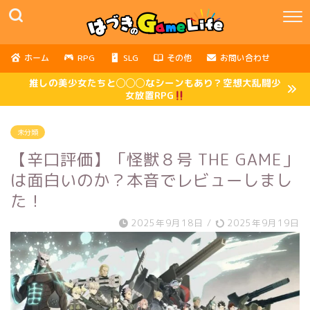
ホーム
RPG
SLG
その他
お問い合わせ
推しの美少女たちと◯◯◯なシーンもあり？空想大乱闘少
女放置RPG
未分類
【辛口評価】「怪獣８号 THE GAME」
は面白いのか？本音でレビューしまし
た！
2025年9月18日
/
2025年9月19日