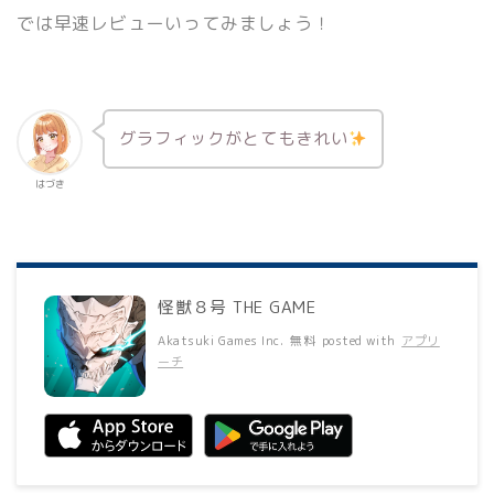
では早速レビューいってみましょう！
グラフィックがとてもきれい
はづき
怪獣８号 THE GAME
Akatsuki Games Inc.
無料
posted with
アプリ
ーチ