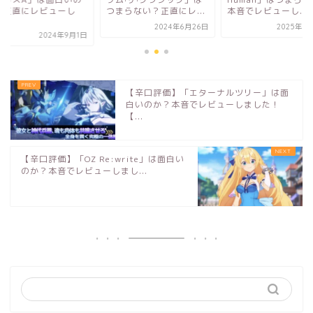
？正直にレビューし
つまらない？正直にレ...
本音でレビューし...
.
2024年6月26日
2025年5
2024年9月1日
【辛口評価】「エターナルツリー」は面
白いのか？本音でレビューしました！
【...
【辛口評価】「OZ Re:write」は面白い
のか？本音でレビューしまし...