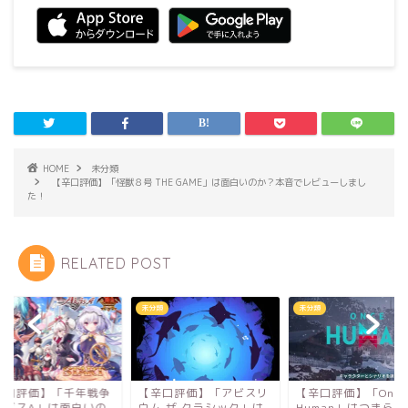
HOME
未分類
【辛口評価】「怪獣８号 THE GAME」は面白いのか？本音でレビューしまし
た！
RELATED POST
類
未分類
未分類
辛口評価】「千年戦争
【辛口評価】「アビスリ
【辛口評価】「Once
イギスA」は面白いの
ウム·ザ·クラシック」は
Human」はつまら