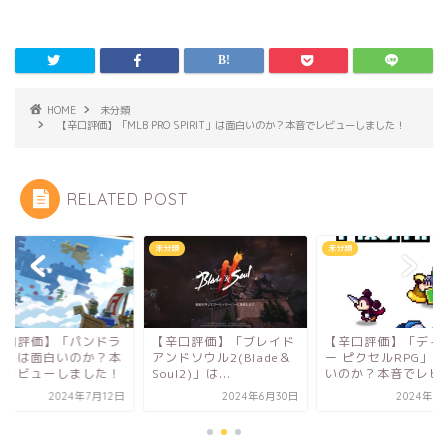
HOME
未分類
【辛口評価】「MLB PRO SPIRIT」は面白いのか？本音でレビューしました！
RELATED POST
類
未分類
未分類
辛口評価】「パンドラ
【辛口評価】「ブレイド
【辛口評価】「ディ
ド」は面白いのか？本
アンドソウル2(Blade＆
ー ピクセルRPG」
でレビューしました！
Soul2)」は...
いのか？本音でレビ..
2024年7月12日
2024年6月30日
2024年1