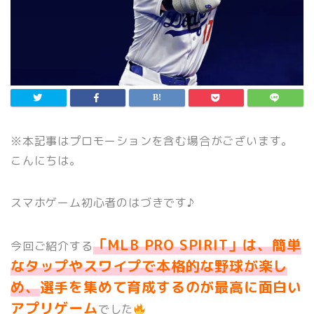
※本記事はプロモーションを含む場合がございます。
こんにちは。
スマホゲーム初心者のはづきです♪
「MLB PRO SPIRIT」は、簡単
今回ご紹介する
なタップやスワイプで本格的な野球が楽し
め、
選手を集めて育成するのが最高に面白い
アプリゲーム
でした