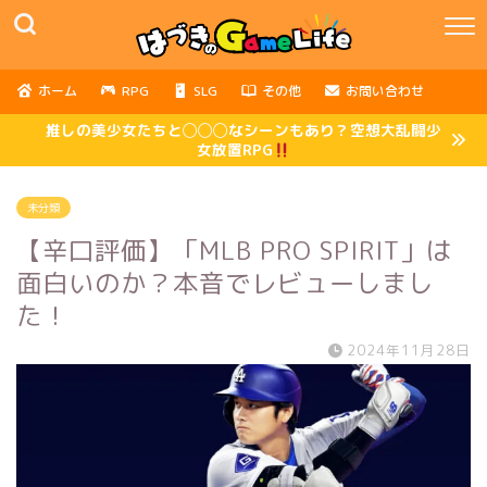
ホーム
RPG
SLG
その他
お問い合わせ
推しの美少女たちと◯◯◯なシーンもあり？空想大乱闘少
女放置RPG
未分類
【辛口評価】「MLB PRO SPIRIT」は
面白いのか？本音でレビューしまし
た！
2024年11月28日